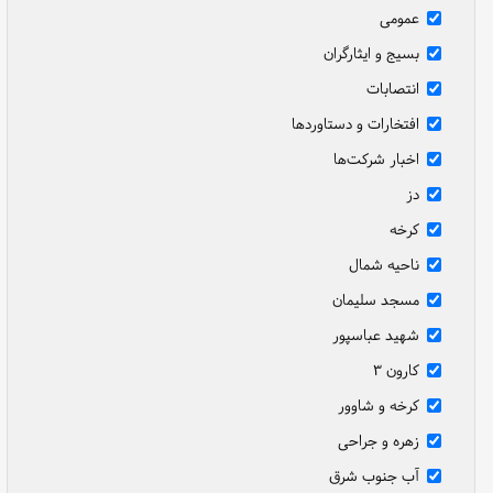
عمومی
بسیج و ایثارگران
انتصابات
افتخارات و دستاوردها
اخبار شرکت‌ها
دز
کرخه
ناحیه شمال
مسجد سلیمان
شهید عباسپور
کارون ۳
کرخه و شاوور
زهره و جراحی
آب جنوب شرق