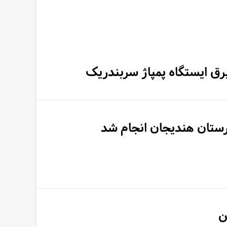
ق ایستگاه پمپاژ سربندریک
ن