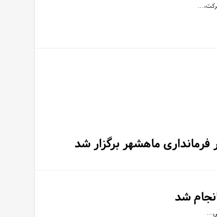
شرکت،…