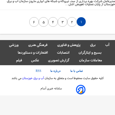
یرعامل شرکت بهره برداری از سد، نیروگاه و شبکه های آبیاری مارونِ سازمان آب و برق
زستان از پایان عملیات تعویض اشل…
۱
۶
۵
۴
۳
۲
آب
برق
پژوهش و فناوری
فرهنگی هنری
ورزشی
بسیج و ایثارگران
انتصابات
افتخارات و دستاوردها
معاملات سازمان
گزارش تصویری
عکس
فیلم
تماس با ما
درباره ما
RSS
کلیه حقوق سایت محفوظ است و متعلق به سازمان
آب و برق خوزستان
می باشد
سامانه خبری آسام