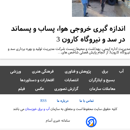
اندازه گیری خروجی هوا، پساب و پسماند
در سد و نیروگاه کارون 3
یریت اداره ایمنی، بهداشت و محیط زیست شرکت مدیریت تولید و بهره برداری سد و
 کارون3 از انجام پایش فصلی شاخص های…
آب
برق
پژوهش و فناوری
فرهنگی هنری
ورزشی
بسیج و ایثارگران
انتصابات
افتخارات و دستاوردها
معاملات سازمان
گزارش تصویری
عکس
فیلم
تماس با ما
درباره ما
RSS
کلیه حقوق سایت محفوظ است و متعلق به سازمان
آب و برق خوزستان
می باشد
سامانه خبری آسام