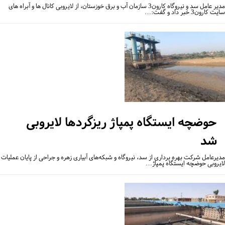
مدیر عامل سد و نیروگاه کارون3 سازمان آب و برق خوزستان، از لایروبی کانال ها و آبراه های
کارون3 خبر داد و گفت:…
حوضچه ایستگاه پمپاژ ریزگردها لایروبی
شد
یرعامل شرکت بهره برداری از سد، نیروگاه و شبکه‌های آبیاری زهره و جراحی از پایان عملیات
یروبی حوضچه ایستگاه پمپاژ…