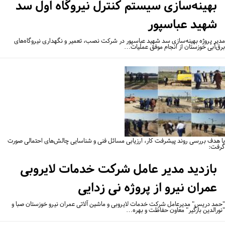
بهینه‌سازی سیستم کنترل نیروگاه اول سد
شهید عباسپور
یر پروژه بهینه‌سازی سد شهید عباسپور در شرکت نصب، تعمیر و نگهداری نیروگاه‌های
ق‌آبی خوزستان از انجام موفق عملیات…
 هدف بررسی روند پیشرفت کار، ارزیابی مسائل فنی و شناسایی چالش‌های احتمالی صورت
فت:
بازدید مدیر عامل شرکت خدمات لایروبی
عمران نیرو از پروژه نی زدایی
مد دریس" مدیرعامل شرکت خدمات لایروبی و ماشین آلاتی عمران نیرو خوزستان صبا و
ورالدین بازگیر" معاون حفاظت و بهره…