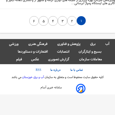
یرعامل شرکت بهره برداری از شبکه های آبیاری کرخه و شاوور از پاکسازی دهانه آبگیر و
لری های ایستگاه پمپاژ آبرسانی…
۱
۶
۵
۴
۳
۲
آب
برق
پژوهش و فناوری
فرهنگی هنری
ورزشی
بسیج و ایثارگران
انتصابات
افتخارات و دستاوردها
معاملات سازمان
گزارش تصویری
عکس
فیلم
تماس با ما
درباره ما
RSS
کلیه حقوق سایت محفوظ است و متعلق به سازمان
آب و برق خوزستان
می باشد
سامانه خبری آسام