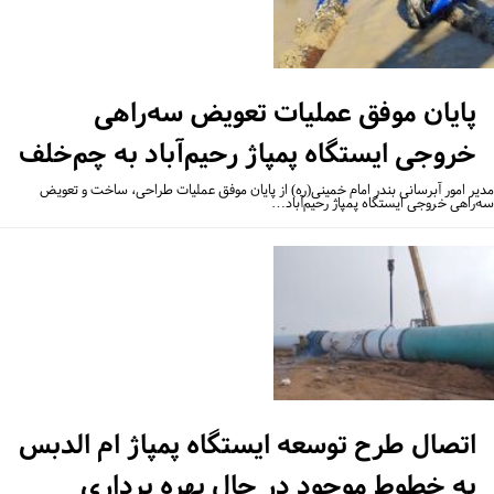
پایان موفق عملیات تعویض سه‌راهی
خروجی ایستگاه پمپاژ رحیم‌آباد به چم‌خلف
یر امور آبرسانی بندر امام خمینی(ره) از پایان موفق عملیات طراحی، ساخت و تعویض
‌راهی خروجی ایستگاه پمپاژ رحیم‌آباد…
اتصال طرح توسعه ایستگاه پمپاژ ام الدبس
به خطوط موجود در حال بهره برداری