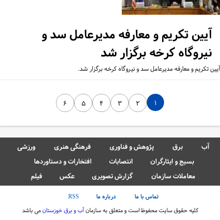
آیین تکریم و معارفه مدیرعامل سد و
نیروگاه کرخه برگزار شد
ین تکریم و معارفه مدیرعامل سد و نیروگاه کرخه برگزار شد.
۱
۶
۵
۴
۳
۲
آب
برق
پژوهش و فناوری
فرهنگی هنری
ورزشی
بسیج و ایثارگران
انتصابات
افتخارات و دستاوردها
معاملات سازمان
گزارش تصویری
عکس
فیلم
تماس با ما
درباره ما
RSS
کلیه حقوق سایت محفوظ است و متعلق به سازمان
آب و برق خوزستان
می باشد