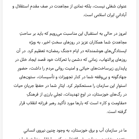
عنوان شغلی نیست، بلکه نمادی از مجاهدت در صف مقدمِ استقلال و
آبادانیِ ایران اسلامی است.
امروز در حالی به استقبال این مناسبت می‌رویم که باید بر ساحتِ
مجاهدتِ شما همکاران عزیز در روزهای سختِ اخیر، به ویژه
ایستادگی‌های هوشمندانه در ایام «جنگ رمضان» تعظیم کرد. در آن
روزهای پرالتهاب، زمانی که دشمن با تحرکات خود قصد ایجاد خلل در
پایداری زیرساخت‌های حیاتی و امنیت روانی مردم را داشت، حضورِ
جهادگونه و بی‌وقفه شما در کنار تجهیزات و تأسیسات، ستون‌های
استوارِ این سازمان را مستحکم‌تر کرد. ایثارِ شما در حفظِ جریانِ حیات
در رگ‌های خوزستان، در اوجِ تهدیدات، تجلیِ بارزی از فرهنگِ
«مقاومت و کار» است که بارها مورد تأکید رهبر فرزانه انقلاب قرار
گرفته است.
ما در سازمان آب و برق خوزستان، به وجود چنین نیروی انسانیِ
متعهد، متخصص و بابصیرتی افتخار می‌کنیم. ارتقای منزلتِ شما و