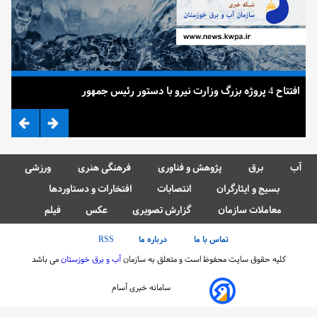
افتتاح 4 پروژه بزرگ وزارت نیرو با دستور رئیس جمهور
ضرب
آب
برق
پژوهش و فناوری
فرهنگی هنری
ورزشی
بسیج و ایثارگران
انتصابات
افتخارات و دستاوردها
معاملات سازمان
گزارش تصویری
عکس
فیلم
تماس با ما
درباره ما
RSS
کلیه حقوق سایت محفوظ است و متعلق به سازمان
آب و برق خوزستان
می باشد
سامانه خبری آسام