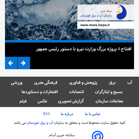
افتتاح 4 پروژه بزرگ وزارت نیرو با دستور رئیس جمهور
ضرب
آب
برق
پژوهش و فناوری
فرهنگی هنری
ورزشی
بسیج و ایثارگران
انتصابات
افتخارات و دستاوردها
معاملات سازمان
گزارش تصویری
عکس
فیلم
تماس با ما
درباره ما
RSS
کلیه حقوق سایت محفوظ است و متعلق به سازمان
آب و برق خوزستان
می باشد
سامانه خبری آسام