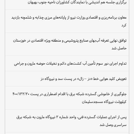
برگزاری جلسه هم اندیشی با نمایندگان کشاورزان ناحیه جنوب بهبهان
معاون برنامه‌ریزی و اقتصادی وزارت نیرو از پایانه‌های مرزی چذابه و شلمچه بازدید
کرد
توافق نهایی تعرفه آب‌بهای صنایع پتروشیمی و منطقه ویژه اقتصادی در خوزستان
حاصل شد
تداوم اجرای دور سوم تأمین آب کشت‌های دائم و نخیلات حوضه مارون و جراحی
تعویض کلید هوایی خط «دز – زال» در پست سد و نیروگاه دز
جلوگیری از خاموشی گسترده شبکه برق با اقدام اضطراری در پست ۴۰۰/۱۳۲/۲۰
کیلوولت نیروگاه مسجدسلیمان
پس از اجرای عملیات گسترده فنی، واحد شماره ۲ نیروگاه مارون به شبکه برق
سراسری وصل شد