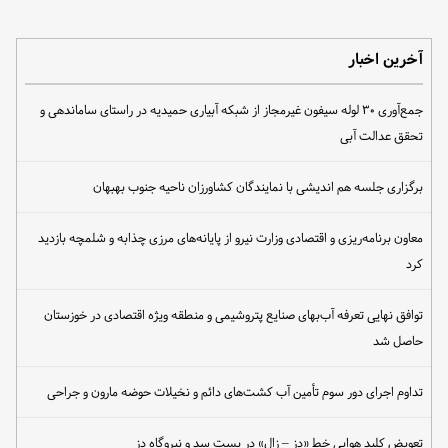
آخرین اخبار
جمع‌آوری ۳۰ لوله سیفون غیرمجاز از شبکه آبیاری حمیدیه در راستای ساماندهی و
تحقق عدالت آبی
برگزاری جلسه هم اندیشی با نمایندگان کشاورزان ناحیه جنوب بهبهان
معاون برنامه‌ریزی و اقتصادی وزارت نیرو از پایانه‌های مرزی چذابه و شلمچه بازدید
کرد
توافق نهایی تعرفه آب‌بهای صنایع پتروشیمی و منطقه ویژه اقتصادی در خوزستان
حاصل شد
تداوم اجرای دور سوم تأمین آب کشت‌های دائم و نخیلات حوضه مارون و جراحی
تعویض کلید هوایی خط «دز – زال» در پست سد و نیروگاه دز