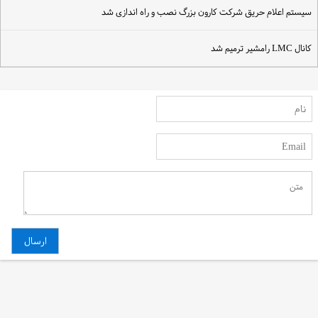
یستم اعلام حریق شرکت کارون بزرگ نصب و راه اندازی شد
انال LMC رامشیر ترمیم شد