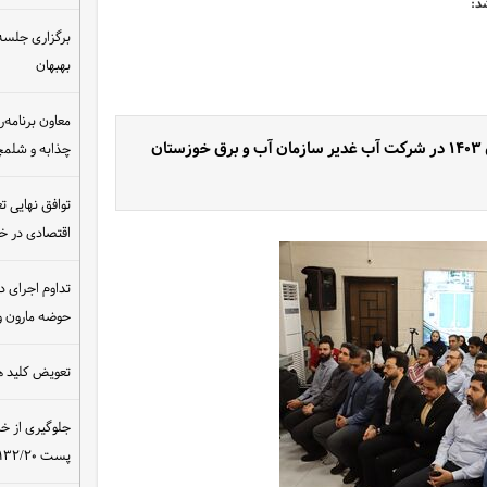
د:
برگزاری جلسه 
بهبهان
معاون برنامه‌ر
بمناسبت دهه کرامت و هفته کار و کارگر، کارگران نمونه سال ۱۴۰۳ در شرکت آب غدیر سازمان آب و برق خوزستان
چذابه و شلمچه
توافق نهایی ت
اقتصادی در 
تداوم اجرای د
حوضه مارون و
تعویض کلید ه
جلوگیری از خ
پست ۴۰۰/۱۳۲/۲۰ کیلوولت نیروگاه مسجدسلیمان