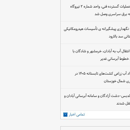
پس از اجرای عملیات گسترده فنی، واحد شماره ۲ نیروگاه
که برق سراسری وصل شد
 نگهداری پیشگیرانه ی تأسیسات هیدرومکانیکی
انی سد بالارود
تقال آب به آبادان، خرمشهر و شادگان با
 خطوط آبرسانی غدیر
آغاز عقد قرارداد آب زراعی کشت‌های تابستانه ۱۴۰۵ در
اری شمال خوزستان
الدبس–دشت آزادگان و سامانه آبرسانی آبادان و
قل شدند
تمامی اخبار