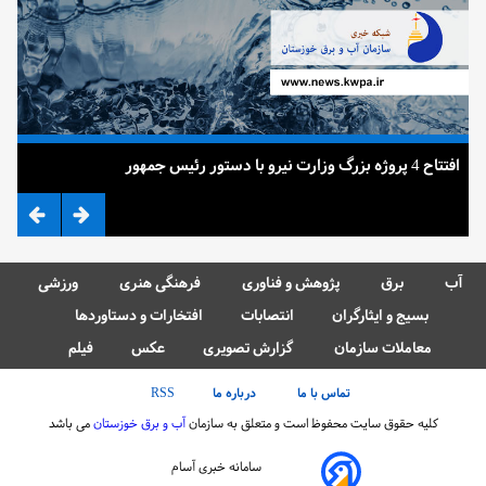
افتتاح 4 پروژه بزرگ وزارت نیرو با دستور رئیس جمهور
ضرب
آب
برق
پژوهش و فناوری
فرهنگی هنری
ورزشی
بسیج و ایثارگران
انتصابات
افتخارات و دستاوردها
معاملات سازمان
گزارش تصویری
عکس
فیلم
تماس با ما
درباره ما
RSS
کلیه حقوق سایت محفوظ است و متعلق به سازمان
آب و برق خوزستان
می باشد
سامانه خبری آسام