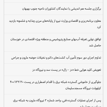
برگزاری جلسه هم اندیشی با نمایندگان کشاورزان ناحیه جنوب بهبهان
معاون برنامه‌ریزی و اقتصادی وزارت نیرو از پایانه‌های مرزی چذابه و شلمچه بازدید
کرد
توافق نهایی تعرفه آب‌بهای صنایع پتروشیمی و منطقه ویژه اقتصادی در خوزستان
حاصل شد
تداوم اجرای دور سوم تأمین آب کشت‌های دائم و نخیلات حوضه مارون و جراحی
تعویض کلید هوایی خط «دز – زال» در پست سد و نیروگاه دز
جلوگیری از خاموشی گسترده شبکه برق با اقدام اضطراری در پست ۴۰۰/۱۳۲/۲۰
کیلوولت نیروگاه مسجدسلیمان
پس از اجرای عملیات گسترده فنی، واحد شماره ۲ نیروگاه مارون به شبکه برق
سراسری وصل شد