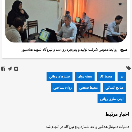
منبع:
روابط عمومی شرکت تولید و بهره‌برداری سد و نیروگاه شهید عباسپور
دز
محیط کار
هفته روان
فشارهای روانی
منابع انسانی
محیط صنعتی
روان شناختی
ایمن سازی روانی
خبار مرتبط
ملیات دمونتاژ هدکاور واحد شماره پنج نیروگاه دز انجام شد