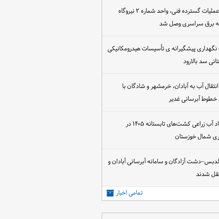
پس از اجرای عملیات گسترده فنی، واحد شماره ۲ نیروگاه
که برق سراسری وصل شد
 نگهداری پیشگیرانه ی تأسیسات هیدرومکانیکی
انی سد بالارود
تقال آب به آبادان، خرمشهر و شادگان با
 خطوط آبرسانی غدیر
آغاز عقد قرارداد آب زراعی کشت‌های تابستانه ۱۴۰۵ در
اری شمال خوزستان
الدبس–دشت آزادگان و سامانه آبرسانی آبادان و
قل شدند
تمامی اخبار