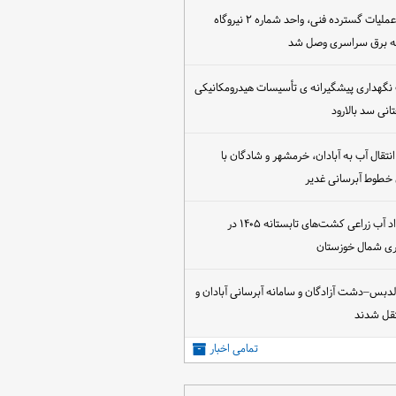
پس از اجرای عملیات گسترده فنی، واحد شماره ۲ نیروگاه
که برق سراسری وصل شد
 نگهداری پیشگیرانه ی تأسیسات هیدرومکانیکی
انی سد بالارود
تقال آب به آبادان، خرمشهر و شادگان با
 خطوط آبرسانی غدیر
آغاز عقد قرارداد آب زراعی کشت‌های تابستانه ۱۴۰۵ در
اری شمال خوزستان
الدبس–دشت آزادگان و سامانه آبرسانی آبادان و
قل شدند
تمامی اخبار