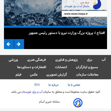
افتتاح 4 پروژه بزرگ وزارت نیرو با دستور رئیس جمهور
ضرب
آب
برق
پژوهش و فناوری
فرهنگی هنری
ورزشی
بسیج و ایثارگران
انتصابات
افتخارات و دستاوردها
معاملات سازمان
گزارش تصویری
عکس
فیلم
تماس با ما
درباره ما
RSS
کلیه حقوق سایت محفوظ است و متعلق به سازمان
آب و برق خوزستان
می باشد
سامانه خبری آسام