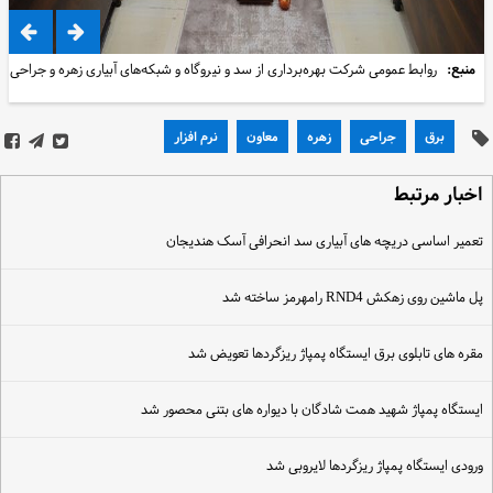
منبع:
روابط عمومی شرکت بهره‌برداری از سد و نیروگاه و شبکه‌های آبیاری زهره و جراحی
برق
جراحی
زهره
معاون
نرم افزار
خبار مرتبط
عمیر اساسی دریچه های آبیاری سد انحرافی آسک هندیجان
ل ماشین روی زهکش RND4 رامهرمز ساخته شد
قره های تابلوی برق ایستگاه پمپاژ ریزگردها تعویض شد
یستگاه پمپاژ شهید همت شادگان با دیواره های بتنی محصور شد
رودی ایستگاه پمپاژ ریزگردها لایروبی شد