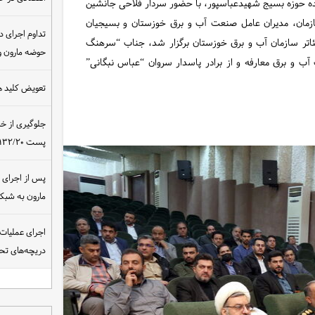
ده حوزه بسیج شهیدعباسپور، با حضور سردار فلاحی جانشین
زمان، مدیران عامل صنعت آب و برق خوزستان و بسیجیان
تداوم اجرای د
ئاتر سازمان آب و برق خوزستان برگزار شد، جناب “سرهنگ
حوضه مارون و
 و برق معارفه و از برادر پاسدار سروان “عباس نبگانی”
تعویض کلید ه
جلوگیری از خ
پست ۴۰۰/۱۳۲/۲۰ کیلوولت نیروگاه مسجدسلیمان
مارون به شب
اجرای عملیات
دریچه‌های تحت