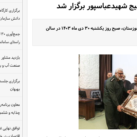
یج شهیدعباسپور برگزار شد
دانش سازمان
معارفه فرمانده حوزه بسیج شهیدعباسپور صنعت آب وبرق خوزستان، صبح روز یکشنبه ۳۰ دی ماه ۱۴۰۳ در سالن
ج
راستای سامان
بازدید مشاور ام
صنعت آب و ب
برگزاری جلسه 
بهبهان
معاون برنامه‌ر
چذابه و شلمچه
توافق نهایی ت
اقتصادی در 