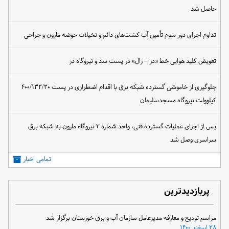
حاصل شد
تداوم اجرای دور سوم تأمین آب کشت‌های دائم و نخیلات حوضه مارون و جراحی
تعویض کلید هوایی خط «دز – زال» در پست سد و نیروگاه دز
جلوگیری از خاموشی گسترده شبکه برق با اقدام اضطراری در پست ۴۰۰/۱۳۲/۲۰
کیلوولت نیروگاه مسجدسلیمان
پس از اجرای عملیات گسترده فنی، واحد شماره ۲ نیروگاه مارون به شبکه برق
سراسری وصل شد
تمامی اخبار
پربازدیدترین
مراسم تودیع و معارفه مدیرعامل سازمان آب و برق خوزستان برگزار شد
۲۸ اسفند ۱۴۰۰