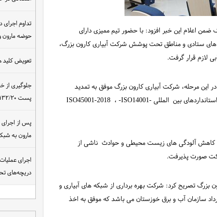
تداوم اجرای د
ن اعلام این خبر افزود: با حضور تیم ممیزی دارای
حوضه مارون و
های ۲۱ و ۲۲ اردیبهشت ماه سال ۱۴۰۴ در محل های ستادی و مناطق تحت پوشش شرکت آبیاری کارون بزرگ،
ی لازم قرار گرفت.
تعویض کلید ه
جلوگیری از خ
در این مرحله، شرکت آبیاری کارون بزرگ موفق به تمدید
پست ۴۰۰/۱۳۲/۲۰ کیلوولت نیروگاه مسجدسلیمان
گواهینامه های سیستم مدیریت یکپارچه ( IMS ) خود، براساس استانداردهای بین المللی ISO45001-2018 ، -ISO14001-
مارون به شب
ان، کاهش آلودگی های زیست محیطی و حوادث ناشی از
رکت صورت پذیرفت.
اجرای عملیات
دریچه‌های تحت
 بزرگ تصریح کرد: شرکت بهره برداری از شبکه های آبیاری و
اد سازمان آب و برق خوزستان می باشد که موفق به اخذ