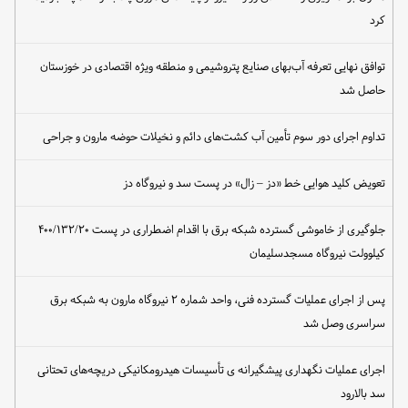
کرد
توافق نهایی تعرفه آب‌بهای صنایع پتروشیمی و منطقه ویژه اقتصادی در خوزستان
حاصل شد
تداوم اجرای دور سوم تأمین آب کشت‌های دائم و نخیلات حوضه مارون و جراحی
تعویض کلید هوایی خط «دز – زال» در پست سد و نیروگاه دز
جلوگیری از خاموشی گسترده شبکه برق با اقدام اضطراری در پست ۴۰۰/۱۳۲/۲۰
کیلوولت نیروگاه مسجدسلیمان
پس از اجرای عملیات گسترده فنی، واحد شماره ۲ نیروگاه مارون به شبکه برق
سراسری وصل شد
اجرای عملیات نگهداری پیشگیرانه ی تأسیسات هیدرومکانیکی دریچه‌های تحتانی
سد بالارود