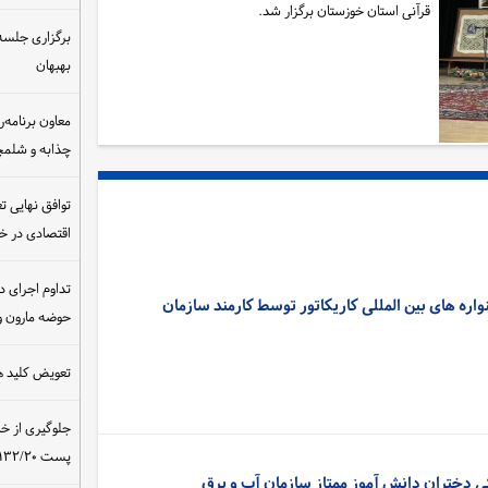
قرآنی استان خوزستان برگزار شد.
برگزاری جلسه 
بهبهان
معاون برنامه‌ر
چذابه و شلمچه
توافق نهایی ت
اقتصادی در 
تداوم اجرای د
از جشنواره های بین المللی کاریکاتور توسط کارمند سازمان
حوضه مارون و
تعویض کلید ه
جلوگیری از خ
پست ۴۰۰/۱۳۲/۲۰ کیلوولت نیروگاه مسجدسلیمان
ی دختران دانش آموز ممتاز سازمان آب و برق