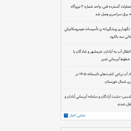
پس از اجرای عملیات گسترده فنی، واحد شماره ۲ نیروگاه
که برق سراسری وصل شد
 نگهداری پیشگیرانه ی تأسیسات هیدرومکانیکی
انی سد بالارود
تقال آب به آبادان، خرمشهر و شادگان با
 خطوط آبرسانی غدیر
آغاز عقد قرارداد آب زراعی کشت‌های تابستانه ۱۴۰۵ در
اری شمال خوزستان
الدبس–دشت آزادگان و سامانه آبرسانی آبادان و
قل شدند
تمامی اخبار