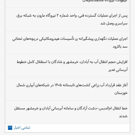
کیلوولت نیروگاه مسجدسلیمان
پس از اجرای عملیات گسترده فنی، واحد شماره ۲ نیروگاه مارون به شبکه برق
سراسری وصل شد
اجرای عملیات نگهداری پیشگیرانه ی تأسیسات هیدرومکانیکی دریچه‌های تحتانی
سد بالارود
افزایش حجم انتقال آب به آبادان، خرمشهر و شادگان با استقلال کامل خطوط
آبرسانی غدیر
آغاز عقد قرارداد آب زراعی کشت‌های تابستانه ۱۴۰۵ در شبکه‌های آبیاری شمال
خوزستان
خط انتقال ام‌الدبس–دشت آزادگان و سامانه آبرسانی آبادان و خرمشهر مستقل
شدند
تمامی اخبار