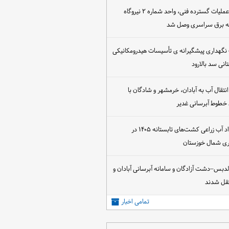
پس از اجرای عملیات گسترده فنی، واحد شماره ۲ نیروگاه
که برق سراسری وصل شد
 نگهداری پیشگیرانه ی تأسیسات هیدرومکانیکی
انی سد بالارود
تقال آب به آبادان، خرمشهر و شادگان با
 خطوط آبرسانی غدیر
آغاز عقد قرارداد آب زراعی کشت‌های تابستانه ۱۴۰۵ در
اری شمال خوزستان
الدبس–دشت آزادگان و سامانه آبرسانی آبادان و
قل شدند
تمامی اخبار