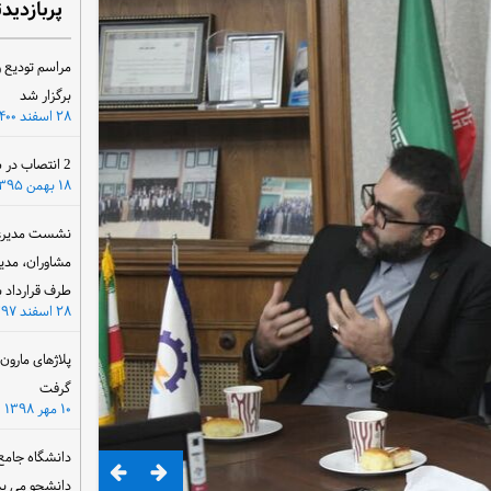
پربازدید
مراسم تودیع و
برگزار شد
۲۸ اسفند ۱۴۰۰
2 انتصاب در سازمان آب و برق خوزستان
۱۸ بهمن ۱۳۹۵
نشست مدیرعام
مشاوران، مدی
طرف قرارداد ب
۲۸ اسفند ۱۳۹۷
پلاژهای مارو
گرفت
۱۰ مهر ۱۳۹۸
دانشگاه جامع
دانشجو می پذ