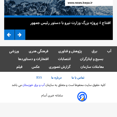
افتتاح 4 پروژه بزرگ وزارت نیرو با دستور رئیس جمهور
ضرب 
آب
برق
پژوهش و فناوری
فرهنگی هنری
ورزشی
بسیج و ایثارگران
انتصابات
افتخارات و دستاوردها
معاملات سازمان
گزارش تصویری
عکس
فیلم
تماس با ما
درباره ما
RSS
کلیه حقوق سایت محفوظ است و متعلق به سازمان
آب و برق خوزستان
می باشد
سامانه خبری آسام