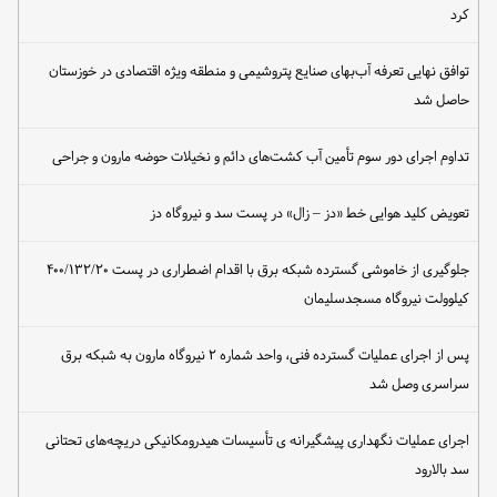
کرد
توافق نهایی تعرفه آب‌بهای صنایع پتروشیمی و منطقه ویژه اقتصادی در خوزستان
حاصل شد
تداوم اجرای دور سوم تأمین آب کشت‌های دائم و نخیلات حوضه مارون و جراحی
تعویض کلید هوایی خط «دز – زال» در پست سد و نیروگاه دز
جلوگیری از خاموشی گسترده شبکه برق با اقدام اضطراری در پست ۴۰۰/۱۳۲/۲۰
کیلوولت نیروگاه مسجدسلیمان
پس از اجرای عملیات گسترده فنی، واحد شماره ۲ نیروگاه مارون به شبکه برق
سراسری وصل شد
اجرای عملیات نگهداری پیشگیرانه ی تأسیسات هیدرومکانیکی دریچه‌های تحتانی
سد بالارود