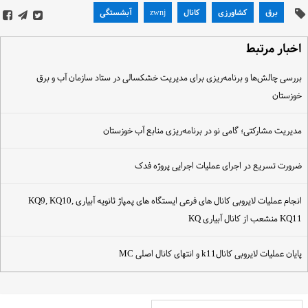
برق
کشاورزی
کانال
zwnj
آبشستگی
خبار مرتبط
ررسی چالش‌ها و برنامه‌ریزی برای مدیریت خشکسالی در ستاد سازمان آب و برق
وزستان
دیریت مشارکتی؛ گامی نو در برنامه‌ریزی منابع آب خوزستان
رورت تسریع در اجرای عملیات اجرایی پروژه فدک
انجام عملیات لایروبی کانال های فرعی ایستگاه های پمپاژ ثانویه آبیاری KQ9, KQ10,
KQ1 منشعب از کانال آبیاری KQ
ایان عملیات لایروبی کانالk11 و انتهای کانال اصلی MC