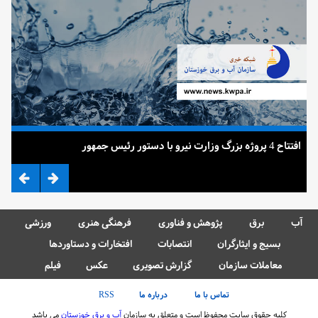
افتتاح 4 پروژه بزرگ وزارت نیرو با دستور رئیس جمهور
ضرب 
آب
برق
پژوهش و فناوری
فرهنگی هنری
ورزشی
بسیج و ایثارگران
انتصابات
افتخارات و دستاوردها
معاملات سازمان
گزارش تصویری
عکس
فیلم
تماس با ما
درباره ما
RSS
کلیه حقوق سایت محفوظ است و متعلق به سازمان
آب و برق خوزستان
می باشد