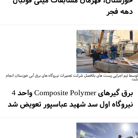
خوزستان، قهرمان مسابقات مینی فوتبال
دهه فجر
سط تیم اجرایی پست های بلافصل شرکت تعمیرات نیروگاه های برق آبی خوزستان انجام
؛
برق گیرهای Composite Polymer واحد 4
نیروگاه اول سد شهید عباسپور تعویض شد