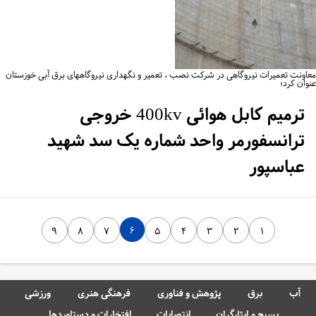
اونت تعمیرات نیروگاهی در شرکت نصب ، تعمیر و نگهداری نیروگاههای برق آبی خوزستان
وان کرد؛
ترمیم کابل هوائی 400kv خروجی
ترانسفورمر واحد شماره یک سد شهید
عباسپور
۶
۹
۸
۷
۵
۴
۳
۲
۱
آب
برق
پژوهش و فناوری
فرهنگی هنری
ورزشی
بسیج و ایثارگران
انتصابات
افتخارات و دستاوردها