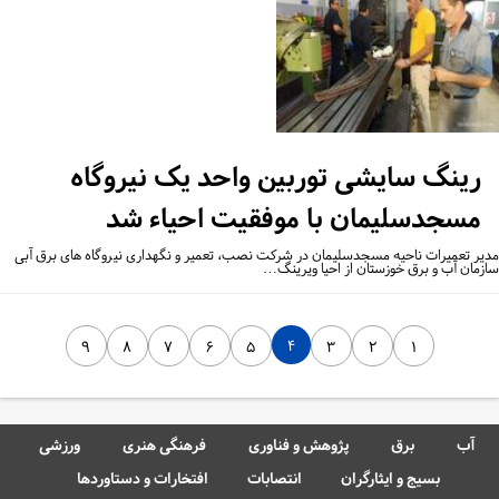
رینگ سایشی توربین واحد یک نیروگاه
مسجدسلیمان با موفقیت احیاء شد
یر تعمیرات ناحیه مسجدسلیمان در شرکت نصب، تعمیر و نگهداری نیروگاه های برق آبی
زمان آب و برق خوزستان از احیا ویرینگ…
۴
۹
۸
۷
۶
۵
۳
۲
۱
آب
برق
پژوهش و فناوری
فرهنگی هنری
ورزشی
بسیج و ایثارگران
انتصابات
افتخارات و دستاوردها