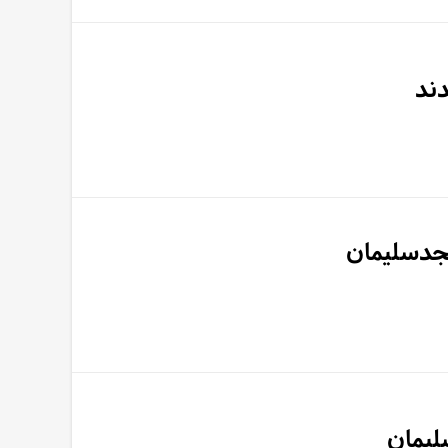
ند
سجدسلیمان