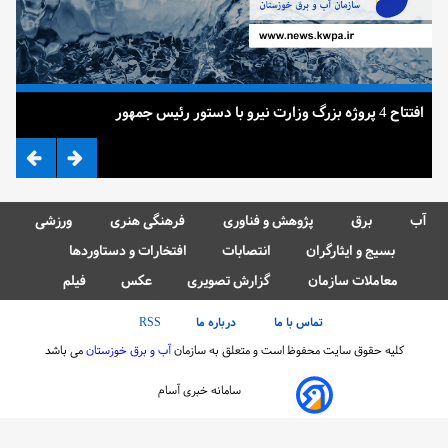
افتتاح 4 پروژه بزرگ وزارت نیرو با دستور رئیس جمهور
ضرب
آب
برق
پژوهش و فناوری
فرهنگی هنری
ورزشی
بسیج و ایثارگران
انتصابات
افتخارات و دستاوردها
معاملات سازمان
گزارش تصویری
عکس
فیلم
تماس با ما
درباره ما
RSS
کلیه حقوق سایت محفوظ است و متعلق به سازمان
آب و برق خوزستان
می باشد
سامانه خبری آسام