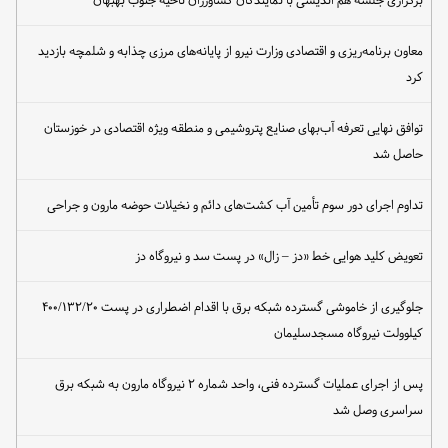
برگزاری جلسه هم اندیشی با نمایندگان کشاورزان ناحیه جنوب بهبهان
معاون برنامه‌ریزی و اقتصادی وزارت نیرو از پایانه‌های مرزی چذابه و شلمچه بازدید
کرد
توافق نهایی تعرفه آب‌بهای صنایع پتروشیمی و منطقه ویژه اقتصادی در خوزستان
حاصل شد
تداوم اجرای دور سوم تأمین آب کشت‌های دائم و نخیلات حوضه مارون و جراحی
تعویض کلید هوایی خط «دز – زال» در پست سد و نیروگاه دز
جلوگیری از خاموشی گسترده شبکه برق با اقدام اضطراری در پست ۴۰۰/۱۳۲/۲۰
کیلوولت نیروگاه مسجدسلیمان
پس از اجرای عملیات گسترده فنی، واحد شماره ۲ نیروگاه مارون به شبکه برق
سراسری وصل شد