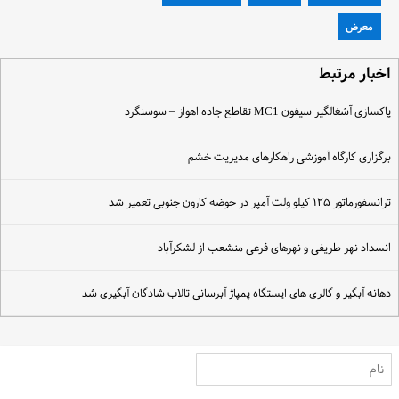
معرض
خبار مرتبط
اکسازی آشغالگیر سیفون MC1 تقاطع جاده اهواز – سوسنگرد
رگزاری کارگاه آموزشی راهکارهای مدیریت خشم
رانسفورماتور ۱۲۵ کیلو ولت آمپر در حوضه کارون جنوبی تعمیر شد
نسداد نهر طریفی و نهرهای فرعی منشعب از لشکرآباد
هانه آبگیر و گالری های ایستگاه پمپاژ آبرسانی تالاب شادگان آبگیری شد