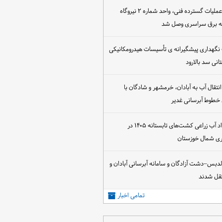
پس از اجرای عملیات گسترده فنی، واحد شماره ۲ نیروگاه
که برق سراسری وصل شد
 نگهداری پیشگیرانه ی تأسیسات هیدرومکانیکی
انی سد بالارود
تقال آب به آبادان، خرمشهر و شادگان با
 خطوط آبرسانی غدیر
آغاز عقد قرارداد آب زراعی کشت‌های تابستانه ۱۴۰۵ در
اری شمال خوزستان
الدبس–دشت آزادگان و سامانه آبرسانی آبادان و
قل شدند
تمامی اخبار