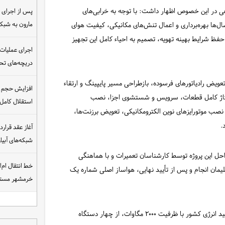
ی در این خصوص اظهار داشت: با توجه به خرابی‌های
مارون به شب
ال‌ها بهره‌برداری و اعمال تنش‌های مکانیکی، کیفیت هوای
فظ شرایط بهینه تهویه، تصمیم به احیاء کامل این تجهیز
اجرای عملیات
دریچه‌های تحت
ویض رادیاتورهای فرسوده، بازطراحی مسیر پایپینگ و ارتقاء
افزایش حجم ان
 دمونتاژ کامل قطعات، سرویس و شستشوی اجزا، نصب
استقلال کامل
 نصب موتورایزهای نوین الکترو‌مکانیکی، تعویض برزنت‌ها،
.
شبکه‌های آبی
احل این پروژه توسط کارشناسان تعمیرات و با هماهنگی
خط انتقال ام‌
مان انجام و پس از تأیید نهایی، هواساز اصلی شماره یک
خرمشهر مست
نیروگاه برق‌آبی مسجدسلیمان به عنوان یکی از بزرگ‌ترین مراکز تولید انرژی کشور با ظرفیت ۲۰۰۰ مگاوات، از چهار دستگاه