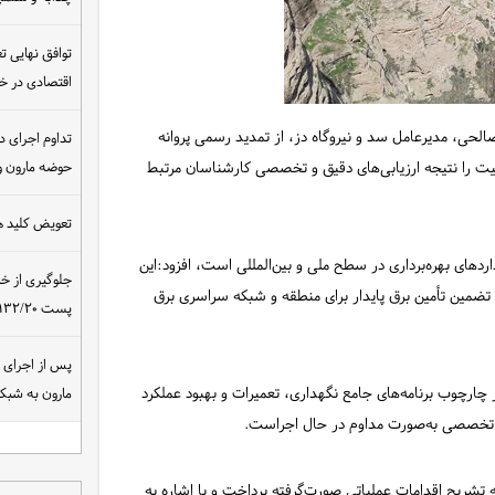
توافق نهایی ت
اقتصادی در 
حی، مدیرعامل سد و نیروگاه دز، از تمدید رسمی پروانه
تداوم اجرای د
ا پایان سال ۱۴۰۴ خبر داد و این موفقیت را نتیجه ارزیابی‌های دقیق و تخصصی کارشناسان مرتبط
حوضه مارون و
تعویض کلید ه
داردهای بهره‌برداری در سطح ملی و بین‌المللی است، افزود:این
جلوگیری از خ
و تضمین تأمین برق پایدار برای منطقه و شبکه سراسری برق
پست ۴۰۰/۱۳۲/۲۰ کیلوولت نیروگاه مسجدسلیمان
چارچوب برنامه‌های جامع نگهداری، تعمیرات و بهبود عملکرد
مارون به شب
ت تخصصی به‌صورت مداوم در حال اجراست.
ه تشریح اقدامات عملیاتی صورت‌گرفته پرداخت و با اشاره به