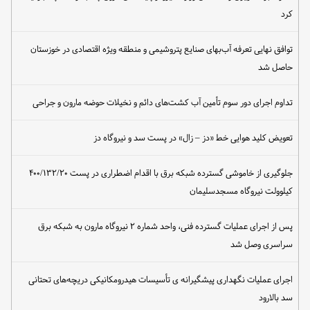
کرد
توافق نهایی تعرفه آب‌بهای صنایع پتروشیمی و منطقه ویژه اقتصادی در خوزستان
حاصل شد
تداوم اجرای دور سوم تأمین آب کشت‌های دائم و نخیلات حوضه مارون و جراحی
تعویض کلید هوایی خط «دز – زال» در پست سد و نیروگاه دز
جلوگیری از خاموشی گسترده شبکه برق با اقدام اضطراری در پست ۴۰۰/۱۳۲/۲۰
کیلوولت نیروگاه مسجدسلیمان
پس از اجرای عملیات گسترده فنی، واحد شماره ۲ نیروگاه مارون به شبکه برق
سراسری وصل شد
اجرای عملیات نگهداری پیشگیرانه ی تأسیسات هیدرومکانیکی دریچه‌های تحتانی
سد بالارود