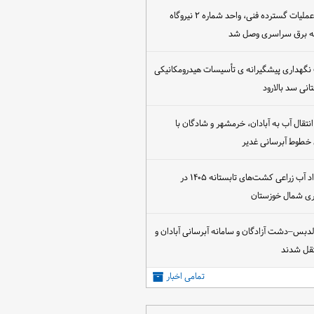
پس از اجرای عملیات گسترده فنی، واحد شماره ۲ نیروگاه
که برق سراسری وصل شد
 نگهداری پیشگیرانه ی تأسیسات هیدرومکانیکی
انی سد بالارود
تقال آب به آبادان، خرمشهر و شادگان با
 خطوط آبرسانی غدیر
آغاز عقد قرارداد آب زراعی کشت‌های تابستانه ۱۴۰۵ در
اری شمال خوزستان
الدبس–دشت آزادگان و سامانه آبرسانی آبادان و
قل شدند
تمامی اخبار