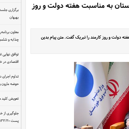
ستان به مناسبت هفته دولت و روز
برگزاری جلسه 
بهبهان
معاون برنامه‌ر
ته دولت و روز کارمند را تبریک گفت. متن پیام بدین
چذابه و شلمچه
توافق نهایی ت
اقتصادی در 
تداوم اجرای د
حوضه مارون و
تعویض کلید ه
جلوگیری از خ
پست ۴۰۰/۱۳۲/۲۰ کیلوولت نیروگاه مسجدسلیمان