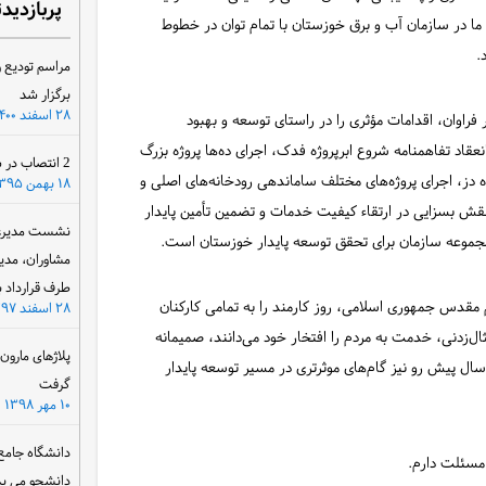
پربازدید
ا در سازمان آب و برق خوزستان با تمام توان در خطوط
.
مراسم تودیع و
برگزار شد
۲۸ اسفند ۱۴۰۰
اوان، اقدامات مؤثری را در راستای توسعه و بهبود
عقاد تفاهمنامه شروع ابرپروژه فدک، اجرای ده‌ها پروژه بزرگ
2 انتصاب در سازمان آب و برق خوزستان
اه دز، اجرای پروژه‌های مختلف ساماندهی رودخانه‌های اصلی و
۱۸ بهمن ۱۳۹۵
 نقش بسزایی در ارتقاء کیفیت خدمات و تضمین تأمین پایدار
نشست مدیرعام
 مجموعه سازمان برای تحقق توسعه پایدار خوزستان است.
مشاوران، مدی
طرف قرارداد ب
قدس جمهوری اسلامی، روز کارمند را به تمامی کارکنان
۲۸ اسفند ۱۳۹۷
ل‌زدنی، خدمت به مردم را افتخار خود می‌دانند، صمیمانه
پلاژهای مارو
سال پیش رو نیز گام‌های موثرتری در مسیر توسعه پایدار
گرفت
۱۰ مهر ۱۳۹۸
دانشگاه جامع
 مسئلت دارم.
دانشجو می پذ