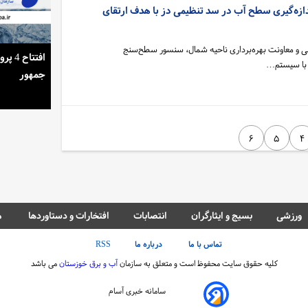
دازه‌گیری سطح آب در سد تنظیمی دز با هدف ارتقای
 و معاونت بهره‌برداری ناحیه شمال، سنسور سطح‌سنج
استمرار روشنایی خانه‌ها در گرمای تابستان
افتتا
 با سیستم…
جمهور
۶
۵
۴
ورزشی
بسیج و ایثارگران
انتصابات
افتخارات و دستاوردها
م
تماس با ما
درباره ما
RSS
کلیه حقوق سایت محفوظ است و متعلق به سازمان
آب و برق خوزستان
می باشد
سامانه خبری آسام