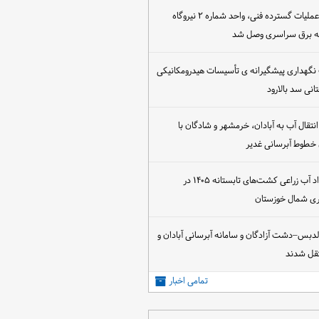
پس از اجرای عملیات گسترده فنی، واحد شماره ۲ نیروگاه
که برق سراسری وصل شد
 نگهداری پیشگیرانه ی تأسیسات هیدرومکانیکی
انی سد بالارود
تقال آب به آبادان، خرمشهر و شادگان با
 خطوط آبرسانی غدیر
آغاز عقد قرارداد آب زراعی کشت‌های تابستانه ۱۴۰۵ در
اری شمال خوزستان
الدبس–دشت آزادگان و سامانه آبرسانی آبادان و
قل شدند
تمامی اخبار