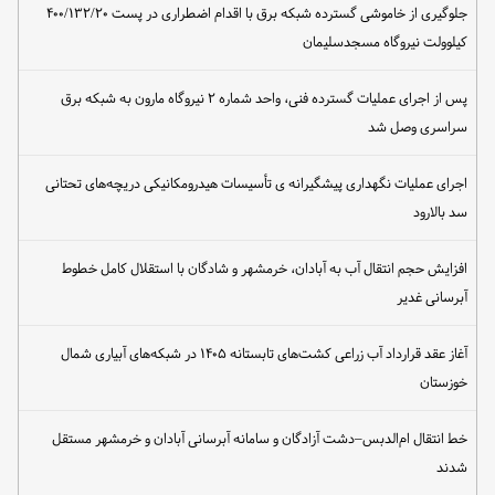
جلوگیری از خاموشی گسترده شبکه برق با اقدام اضطراری در پست ۴۰۰/۱۳۲/۲۰
کیلوولت نیروگاه مسجدسلیمان
پس از اجرای عملیات گسترده فنی، واحد شماره ۲ نیروگاه مارون به شبکه برق
سراسری وصل شد
اجرای عملیات نگهداری پیشگیرانه ی تأسیسات هیدرومکانیکی دریچه‌های تحتانی
سد بالارود
افزایش حجم انتقال آب به آبادان، خرمشهر و شادگان با استقلال کامل خطوط
آبرسانی غدیر
آغاز عقد قرارداد آب زراعی کشت‌های تابستانه ۱۴۰۵ در شبکه‌های آبیاری شمال
خوزستان
خط انتقال ام‌الدبس–دشت آزادگان و سامانه آبرسانی آبادان و خرمشهر مستقل
شدند