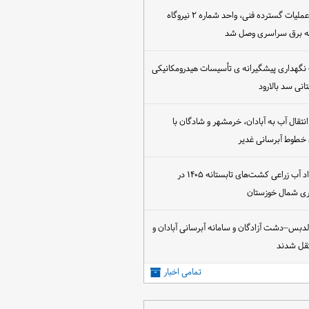
پس از اجرای عملیات گسترده فنی، واحد شماره ۲ نیروگاه
که برق سراسری وصل شد
 نگهداری پیشگیرانه ی تأسیسات هیدرومکانیکی
انی سد بالارود
تقال آب به آبادان، خرمشهر و شادگان با
 خطوط آبرسانی غدیر
آغاز عقد قرارداد آب زراعی کشت‌های تابستانه ۱۴۰۵ در
اری شمال خوزستان
الدبس–دشت آزادگان و سامانه آبرسانی آبادان و
قل شدند
تمامی اخبار