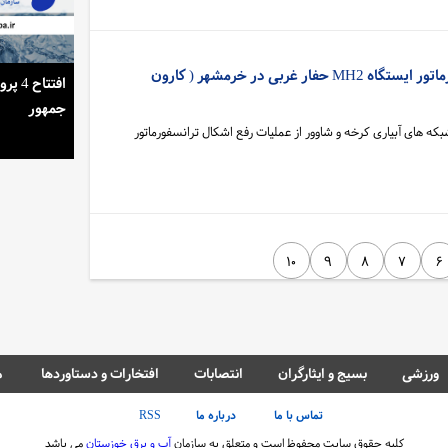
عملیات رفع اشکال ترانسفورماتور ایستگاه MH2 حفار غربی در خرمشهر ( کارون
استمرار روشنایی خانه‌ها در گرمای تابستان
افتتا
جمهور
که های آبیاری کرخه و شاوور از عملیات رفع اشکال ترانسفورماتور
۱۰
۹
۸
۷
۶
ورزشی
بسیج و ایثارگران
انتصابات
افتخارات و دستاوردها
م
تماس با ما
درباره ما
RSS
کلیه حقوق سایت محفوظ است و متعلق به سازمان
آب و برق خوزستان
می باشد