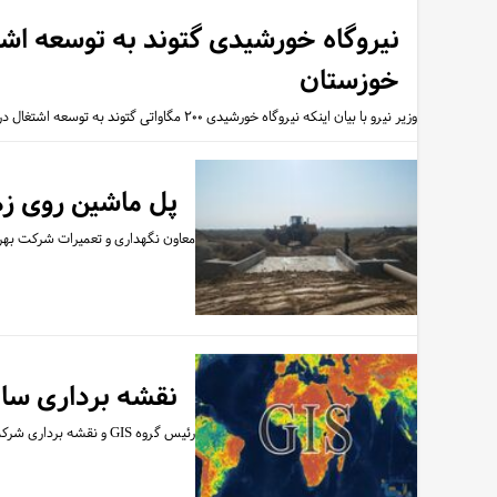
نیروگاه خورشیدی گتوند به توسعه ا
خوزستان
وزیر نیرو‌ با بیان اینکه نیروگاه خورشیدی ۲۰۰ مگاواتی گتوند به توسعه اشتغال در منطقه کمک می کند، افزود: زیر ساخت های آب…
پل ماشین روی زهکش RND4 رامهرم
معاون نگهداری و تعمیرات شرکت بهره 
نقشه برداری ساح
رئیس گروه GIS و نقشه برداری شرکت بهره برداری از سد، نیروگاه و شبکه های آبیاری زهره و جراحی از پایان عملیات نقشه برداری…