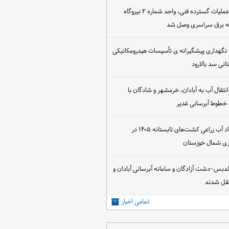
پس از اجرای عملیات گسترده فنی، واحد شماره ۲ نیروگاه
که برق سراسری وصل شد
 نگهداری پیشگیرانه ی تأسیسات هیدرومکانیکی
انی سد بالارود
تقال آب به آبادان، خرمشهر و شادگان با
 خطوط آبرسانی غدیر
آغاز عقد قرارداد آب زراعی کشت‌های تابستانه ۱۴۰۵ در
اری شمال خوزستان
الدبس–دشت آزادگان و سامانه آبرسانی آبادان و
قل شدند
تمامی اخبار