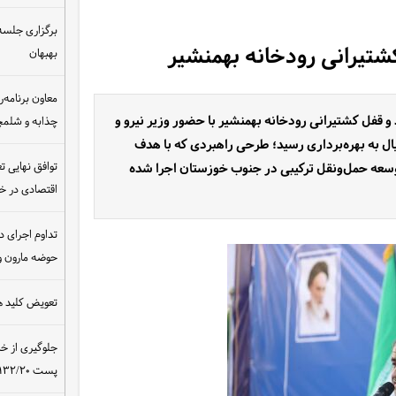
برگزاری جلسه 
شتیرانی رودخانه بهمنشیر
بهبهان
معاون برنامه‌ر
قفل کشتیرانی رودخانه بهمنشیر با حضور وزیر نیرو و
چذابه و شلمچه
 شده ی بالغ بر هشت هزار و ۵۰۰ میلیارد ریال به بهره‌برداری رسید؛ طرحی راهبردی که با هدف
توافق نهایی ت
وسعه حمل‌ونقل ترکیبی در جنوب خوزستان اجرا شده
اقتصادی در 
تداوم اجرای د
حوضه مارون و
تعویض کلید ه
جلوگیری از خ
پست ۴۰۰/۱۳۲/۲۰ کیلوولت نیروگاه مسجدسلیمان