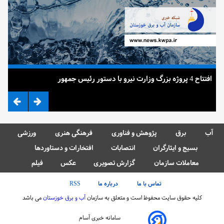
افتتاح 4 پروژه بزرگ وزارت نیرو با دستور رئیس جمهور
ضرب
آب
برق
پژوهش و فناوری
فرهنگی هنری
ورزشی
بسیج و ایثارگران
انتصابات
افتخارات و دستاوردها
معاملات سازمان
گزارش تصویری
عکس
فیلم
تماس با ما
درباره ما
RSS
کلیه حقوق سایت محفوظ است و متعلق به سازمان
آب و برق خوزستان
می باشد
سامانه خبری آسام