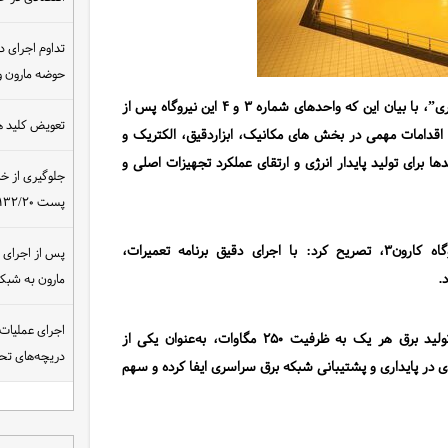
تداوم اجرای د
حوضه مارون و
”، با بیان این که واحدهای شماره
۳
و
۴
این نیروگاه پس از
تعویض کلید ه
قدامات مهمی در بخش های مکانیک، ابزاردقیق، الکتریک و
ا برای تولید پایدار انرژی و ارتقای عملکرد تجهیزات اصلی و
جلوگیری از خ
پست ۴۰۰/۱۳۲/۲۰ کیلوولت نیروگاه مسجدسلیمان
اه کارون
۳
، تصریح کرد: با اجرای دقیق برنامه تعمیرات،
د
.
مارون به شب
اجرای عملیات
تولید برق هر یک به ظرفیت
۲۵۰
مگاوات، به‌عنوان یکی از
دریچه‌های تحت
 در پایداری و پشتیبانی شبکه برق سراسری ایفا کرده و سهم