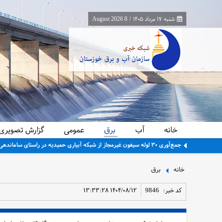
شنبه ۱۷ مرداد ۱۴۰۵
/
8 August 2026
خانه
آب
برق
عمومی
گزارش تصویری
جمع‌آوری ۳۰ لوله سیفون غیرمجاز از شبکه آبیاری حمیدیه در راستای ساماندهی و تحقق عدالت آبی
خانه
برق
کد خبر:
9846
۱۴۰۴/۰۸/۱۲ ۱۳:۳۳:۲۸