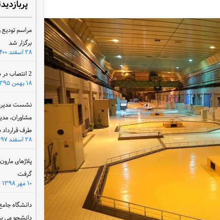
پربازدید
مراسم تودیع و
برگزار شد
۲۸ اسفند ۱۴۰۰
2 انتصاب در سازمان آب و برق خوزستان
۱۸ بهمن ۱۳۹۵
نشست مدیرعام
مشاوران، مدی
طرف قرارداد ب
۲۸ اسفند ۱۳۹۷
پلاژهای مارو
گرفت
۱۰ مهر ۱۳۹۸
دانشگاه جامع
دانشجو می پذ