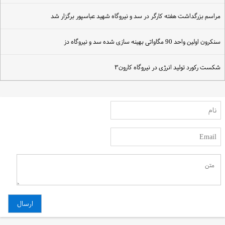
راسم بزرگداشت هفته کارگر در سد و نیروگاه شهید عباسپور برگزار شد
نکرون اولین واحد 90 مگاواتی بهینه سازی شده سد و نیروگاه دز
کست رکورد تولید انرژی در نیروگاه کارون۳