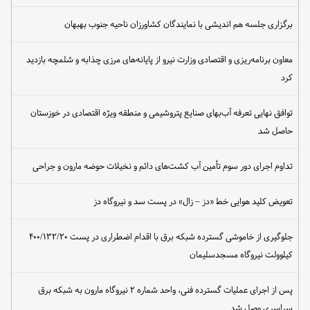
برگزاری جلسه هم اندیشی با نمایندگان کشاورزان ناحیه جنوب بهبهان
معاون برنامه‌ریزی و اقتصادی وزارت نیرو از پایانه‌های مرزی چذابه و شلمچه بازدید
کرد
توافق نهایی تعرفه آب‌بهای صنایع پتروشیمی و منطقه ویژه اقتصادی در خوزستان
حاصل شد
تداوم اجرای دور سوم تأمین آب کشت‌های دائم و نخیلات حوضه مارون و جراحی
تعویض کلید هوایی خط «دز – زال» در پست سد و نیروگاه دز
جلوگیری از خاموشی گسترده شبکه برق با اقدام اضطراری در پست ۴۰۰/۱۳۲/۲۰
کیلوولت نیروگاه مسجدسلیمان
پس از اجرای عملیات گسترده فنی، واحد شماره ۲ نیروگاه مارون به شبکه برق
سراسری وصل شد